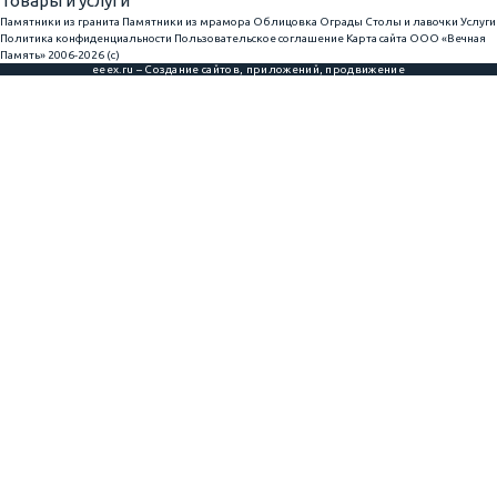
Товары и услуги
Памятники из гранита
Памятники из мрамора
Облицовка
Ограды
Столы и лавочки
Услуги
Политика конфиденциальности
Пользовательское соглашение
Карта сайта
ООО «Вечная
Память» 2006-2026 (с)
eeex.ru – Создание сайтов, приложений, продвижение