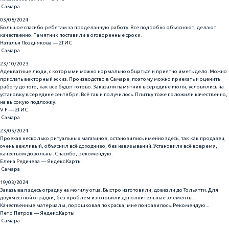
Самара
03/08/2024
Большое спасибо ребятам за проделанную работу. Все подробно объясняют, делают
качественно. Памятник поставили в оговоренные сроки.
​Наталья Позднякова — 2ГИС
Самара
23/10/2023
Адекватные люди, с которыми можно нормально общаться и приятно иметь дело. Можно
прислать векторный эскиз. Производство в Самаре, поэтому можно приехать и оценить
работу до того, как всё будет готово. Заказали памятник в середине июля, условились на
установку в середине сентября. Всё так и получилось. Плитку тоже положили качественно,
на высокую подложку.
​V F — 2ГИС
Самара
23/05/2024
Проехав несколько ритуальных магазинов, остановились именно здесь, так как продавец
очень вежливый, объяснил всё доходчиво, без навязываний. Установили всё вовремя,
качеством довольны. Спасибо, рекомендую.
Елена Редичева — Яндекс.Карты
Самара
19/03/2024
Заказывал здесь оградку на могилу отца. Быстро изготовили, довезли до Тольятти. Для
двухместной оградки, без проблем изготовили дополнительные элементы.
Качественные материалы, порошковая покраска, мне понравилось. Рекомендую...
Петр Петров — Яндекс.Карты
Самара