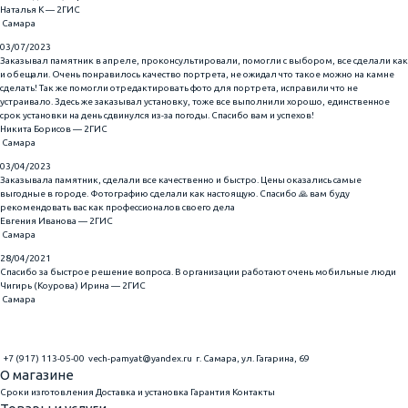
Наталья К — 2ГИС
Самара
03/07/2023
Заказывал памятник в апреле, проконсультировали, помогли с выбором, все сделали как
и обещали. Очень понравилось качество портрета, не ожидал что такое можно на камне
сделать! Так же помогли отредактировать фото для портрета, исправили что не
устраивало. Здесь же заказывал установку, тоже все выполнили хорошо, единственное
срок установки на день сдвинулся из-за погоды. Спасибо вам и успехов!
Никита Борисов — 2ГИС
Самара
03/04/2023
Заказывала памятник, сделали все качественно и быстро. Цены оказались самые
выгодные в городе. Фотографию сделали как настоящую. Спасибо 🙏 вам буду
рекомендовать вас как профессионалов своего дела
Евгения Иванова — 2ГИС
Самара
28/04/2021
Спасибо за быстрое решение вопроса. В организации работают очень мобильные люди
Чигирь (Коурова) Ирина — 2ГИС
Самара
+7 (917) 113-05-00
vech-pamyat@yandex.ru
г. Самара, ул. Гагарина, 69
О магазине
Сроки изготовления
Доставка и установка
Гарантия
Контакты