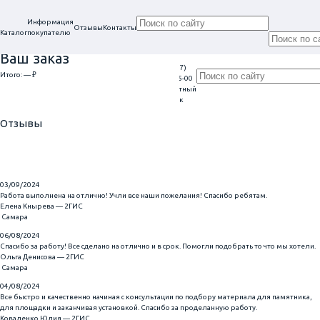
Информация
Отзывы
Контакты
Каталог
покупателю
Ваш заказ
+7 (917)
Проконсультируем
Итого:
— ₽
Ежедневно
113-05-00
в нашем офисе
Обратный
9:00 - 20:00
Перейти к оформлению
г. Самара, ул. Гагарина, 69
звонок
Главная
Отзывы
Отзывы
Оставить отзыв
03/09/2024
Работа выполнена на отлично! Учли все наши пожелания! Спасибо ребятам.
​Елена Кнырева — 2ГИС
Самара
06/08/2024
Спасибо за работу! Все сделано на отлично и в срок. Помогли подобрать то что мы хотели.
​Ольга Денисова — 2ГИС
Самара
04/08/2024
Все быстро и качественно начиная с консультации по подбору материала для памятника,
для площадки и заканчивая установкой. Спасибо за проделанную работу.
​Коваленко Юлия — 2ГИС