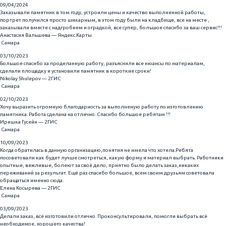
09/04/2024
Заказывали памятник в том году, устроили цены и качество выполненной работы,
портрет получился просто шикарным, в этом году были на кладбище, все на месте ,
заказывали вместе с надгробием и оградкой, все супер, большое спасибо за ваш сервис!!!
Анастасия Вальшева — Яндекс.Карты
Самара
03/10/2023
Большое спасибо за проделанную работу, разъяснили все нюансы по материалам,
сделали площадку и установили памятник в короткие сроки!
Nikolay Shulepov — 2ГИС
Самара
02/10/2023
Хочу выразить огромную благодарность за выполненую работу по изготовлению
памятника. Работа сделана на отлично. Спасибо большое ребятам !!!
Иришка Гусейн — 2ГИС
Самара
10/09/2023
Когда обратилась в данную организацию,понятия не имела что хотела.Ребята
посоветовали как будет лучше смотреться, какую форму и материал выбрать. Работники
опытные, вежливые, болеют за своё дело, приятно было делать заказ,никаких
переживаний за результат. Ещё раз спасибо большое, всем своим друзьям советовала
обращаться именно сюда.
Елена Косырева — 2ГИС
Самара
03/09/2023
Делали заказ, всё изготовили отлично. Проконсультировали, помогли выбрать всё
необходимое, хорошего качества!