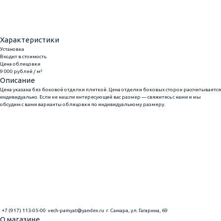
Купить в 1 клик
Характеристики
Установка
Входит в стоимость
Цена облицовки
9 000 рублей / м²
Описание
Цена указана без боковой отделки плиткой. Цена отделки боковых сторон рассчитывается
индивидуально. Если не нашли интересующий вас размер — свяжитесь с нами и мы
обсудим с вами варианты облицовки по индивидуальному размеру.
+7 (917) 113-05-00
vech-pamyat@yandex.ru
г. Самара, ул. Гагарина, 69
О магазине