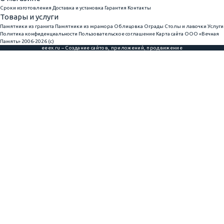
Сроки изготовления
Доставка и установка
Гарантия
Контакты
Товары и услуги
Памятники из гранита
Памятники из мрамора
Облицовка
Ограды
Столы и лавочки
Услуги
Политика конфиденциальности
Пользовательское соглашение
Карта сайта
ООО «Вечная
Память» 2006-2026 (с)
eeex.ru – Создание сайтов, приложений, продвижение