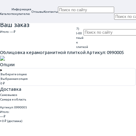
Информация
Отзывы
Контакты
Каталог
покупателю
Ваш заказ
+7 (917)
Проконсультируем
Итого:
— ₽
Ежедневно
113-05-00
в нашем офисе
Обратный
9:00 - 20:00
Перейти к оформлению
г. Самара, ул. Гагарина, 69
звонок
Главная
Облицовка
Облицовка керамогранитной плиткой
Облицовка керамогранитной плиткой
Артикул: 0990005
Опции
Выберите опцию
Выбранная опция
0 ₽
Доставка
Самовывоз
Самара и область
Артикул: 0990005
Итого:
— ₽
+ 0 ₽ (доставка)
Добавить