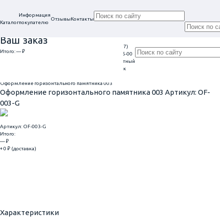
Информация
Отзывы
Контакты
Каталог
покупателю
Ваш заказ
+7 (917)
Проконсультируем
Итого:
— ₽
Ежедневно
113-05-00
в нашем офисе
Обратный
9:00 - 20:00
Перейти к оформлению
г. Самара, ул. Гагарина, 69
звонок
Главная
Оформление гранитных памятников
Оформление горизонтального памятника 003
Оформление горизонтального памятника 003
Артикул: OF-
003-G
Артикул: OF-003-G
Итого:
— ₽
+ 0 ₽ (доставка)
Добавить
Купить в 1 клик
Характеристики