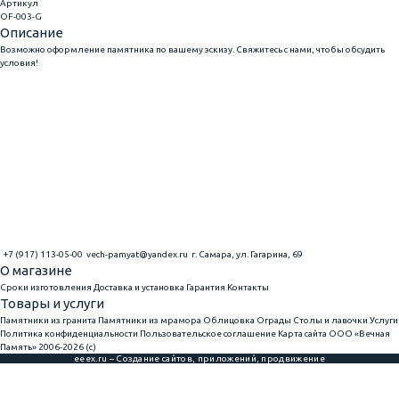
Артикул
OF-003-G
Описание
Возможно оформление памятника по вашему эскизу. Свяжитесь с нами, чтобы обсудить
условия!
+7 (917) 113-05-00
vech-pamyat@yandex.ru
г. Самара, ул. Гагарина, 69
О магазине
Сроки изготовления
Доставка и установка
Гарантия
Контакты
Товары и услуги
Памятники из гранита
Памятники из мрамора
Облицовка
Ограды
Столы и лавочки
Услуги
Политика конфиденциальности
Пользовательское соглашение
Карта сайта
ООО «Вечная
Память» 2006-2026 (с)
eeex.ru – Создание сайтов, приложений, продвижение