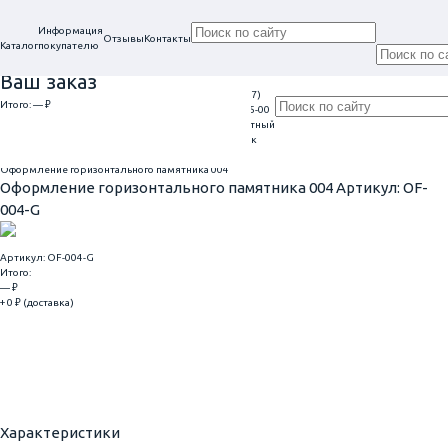
Информация
Отзывы
Контакты
Каталог
покупателю
Ваш заказ
+7 (917)
Проконсультируем
Итого:
— ₽
Ежедневно
113-05-00
в нашем офисе
Обратный
9:00 - 20:00
Перейти к оформлению
г. Самара, ул. Гагарина, 69
звонок
Главная
Оформление гранитных памятников
Оформление горизонтального памятника 004
Оформление горизонтального памятника 004
Артикул: OF-
004-G
Артикул: OF-004-G
Итого:
— ₽
+ 0 ₽ (доставка)
Добавить
Купить в 1 клик
Характеристики