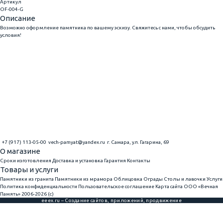
Артикул
OF-004-G
Описание
Возможно оформление памятника по вашему эскизу. Свяжитесь с нами, чтобы обсудить
условия!
+7 (917) 113-05-00
vech-pamyat@yandex.ru
г. Самара, ул. Гагарина, 69
О магазине
Сроки изготовления
Доставка и установка
Гарантия
Контакты
Товары и услуги
Памятники из гранита
Памятники из мрамора
Облицовка
Ограды
Столы и лавочки
Услуги
Политика конфиденциальности
Пользовательское соглашение
Карта сайта
ООО «Вечная
Память» 2006-2026 (с)
eeex.ru – Создание сайтов, приложений, продвижение