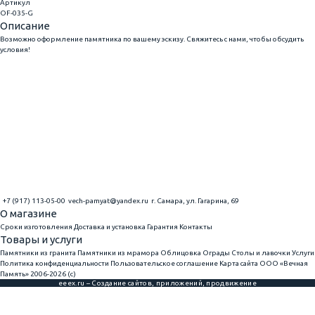
Артикул
OF-035-G
Описание
Возможно оформление памятника по вашему эскизу. Свяжитесь с нами, чтобы обсудить
условия!
+7 (917) 113-05-00
vech-pamyat@yandex.ru
г. Самара, ул. Гагарина, 69
О магазине
Сроки изготовления
Доставка и установка
Гарантия
Контакты
Товары и услуги
Памятники из гранита
Памятники из мрамора
Облицовка
Ограды
Столы и лавочки
Услуги
Политика конфиденциальности
Пользовательское соглашение
Карта сайта
ООО «Вечная
Память» 2006-2026 (с)
eeex.ru – Создание сайтов, приложений, продвижение