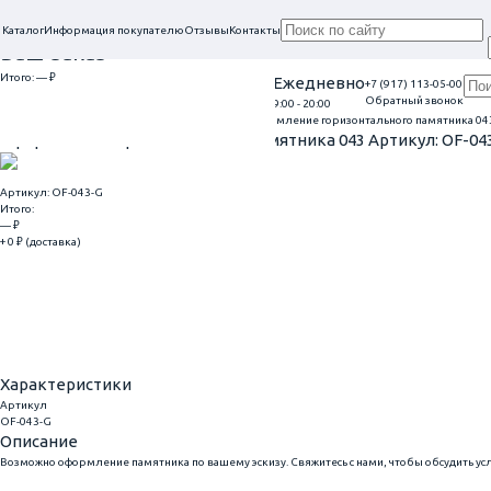
Каталог
Информация покупателю
Отзывы
Контакты
Ваш заказ
Итого:
— ₽
Проконсультируем в нашем офисе
Ежедневно
+7 (917) 113-05-00
Обратный звонок
г. Самара, ул. Гагарина, 69
9:00 - 20:00
Перейти к оформлению
Главная
Оформление гранитных памятников
Оформление горизонтального памятника 04
Оформление горизонтального памятника 043
Артикул: OF-04
Артикул: OF-043-G
Итого:
— ₽
+ 0 ₽ (доставка)
Добавить
Купить в 1 клик
Характеристики
Артикул
OF-043-G
Описание
Возможно оформление памятника по вашему эскизу. Свяжитесь с нами, чтобы обсудить ус