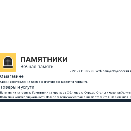
+7 (917) 113-05-00
vech-pamyat@yandex.ru
г
О магазине
Сроки изготовления
Доставка и установка
Гарантия
Контакты
Товары и услуги
Памятники из гранита
Памятники из мрамора
Облицовка
Ограды
Столы и лавочки
Услуги
Политика конфиденциальности
Пользовательское соглашение
Карта сайта
ООО «Вечная Па