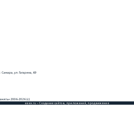
. Самара, ул. Гагарина, 69
мять» 2006-2026 (с)
eeex.ru – Создание сайтов, приложений, продвижение