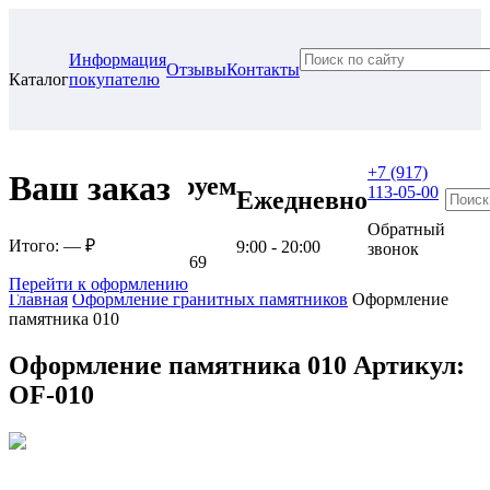
Информация
Отзывы
Контакты
Каталог
покупателю
+7 (917)
Ваш заказ
Проконсультируем
113-05-00
Ежедневно
в нашем офисе
Обратный
Итого:
— ₽
9:00 - 20:00
звонок
г. Самара, ул. Гагарина, 69
Перейти к оформлению
Главная
Оформление гранитных памятников
Оформление
памятника 010
Оформление памятника 010
Артикул:
OF-010