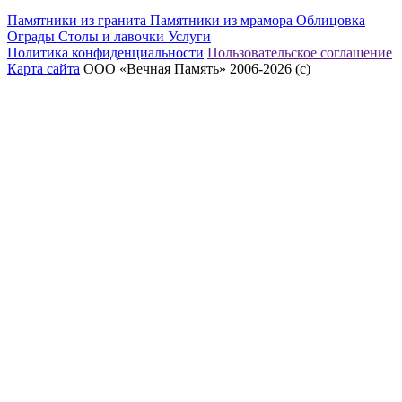
Памятники из гранита
Памятники из мрамора
Облицовка
Ограды
Столы и лавочки
Услуги
Политика конфиденциальности
Пользовательское соглашение
Карта сайта
ООО «Вечная Память» 2006-2026 (с)
eeex.ru – Создание сайтов, приложений, продвижение