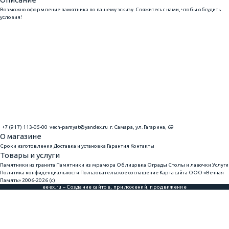
Возможно оформление памятника по вашему эскизу. Свяжитесь с нами, чтобы обсудить
условия!
+7 (917) 113-05-00
vech-pamyat@yandex.ru
г. Самара, ул. Гагарина, 69
О магазине
Сроки изготовления
Доставка и установка
Гарантия
Контакты
Товары и услуги
Памятники из гранита
Памятники из мрамора
Облицовка
Ограды
Столы и лавочки
Услуги
Политика конфиденциальности
Пользовательское соглашение
Карта сайта
ООО «Вечная
Память» 2006-2026 (с)
eeex.ru – Создание сайтов, приложений, продвижение