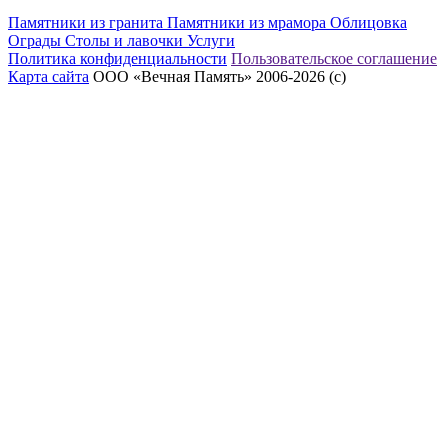
Памятники из гранита
Памятники из мрамора
Облицовка
Ограды
Столы и лавочки
Услуги
Политика конфиденциальности
Пользовательское соглашение
Карта сайта
ООО «Вечная Память» 2006-2026 (с)
eeex.ru – Создание сайтов, приложений, продвижение