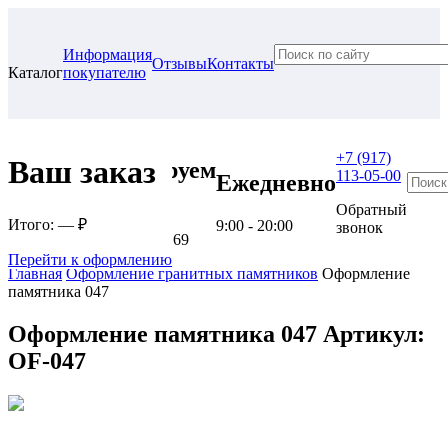
Информация
Отзывы
Контакты
Каталог
покупателю
+7 (917)
Ваш заказ
Проконсультируем
113-05-00
Ежедневно
в нашем офисе
Обратный
Итого:
— ₽
9:00 - 20:00
звонок
г. Самара, ул. Гагарина, 69
Перейти к оформлению
Главная
Оформление гранитных памятников
Оформление
памятника 047
Оформление памятника 047
Артикул:
OF-047