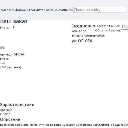
Каталог
Информация покупателю
Отзывы
Контакты
Ваш заказ
Проконсультируем в нашем офисе
Ежедневно
+7 (917) 113-05-00
Итого:
— ₽
Обратный звонок
г. Самара, ул. Гагарина, 69
9:00 - 20:00
Главная
Оформление гранитных памятников
Оформление памятника 056
Перейти к оформлению
Оформление памятника 056
Артикул: OF-056
Артикул: OF-056
Итого:
— ₽
+ 0 ₽ (доставка)
Добавить
Купить в 1 клик
Характеристики
Артикул
OF-056
Описание
Возможно оформление памятника по вашему эскизу. Свяжитесь с нами, чтобы обсудить ус