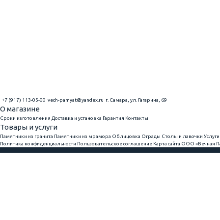
+7 (917) 113-05-00
vech-pamyat@yandex.ru
г. Самара, ул. Гагарина, 69
О магазине
Сроки изготовления
Доставка и установка
Гарантия
Контакты
Товары и услуги
Памятники из гранита
Памятники из мрамора
Облицовка
Ограды
Столы и лавочки
Услуги
Политика конфиденциальности
Пользовательское соглашение
Карта сайта
ООО «Вечная Па