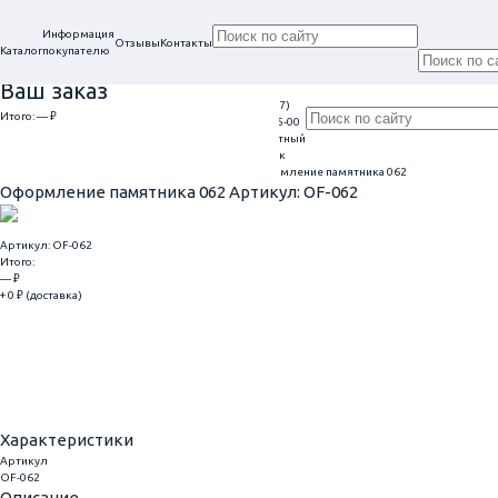
Информация
Отзывы
Контакты
Каталог
покупателю
Ваш заказ
+7 (917)
Проконсультируем
Итого:
— ₽
Ежедневно
113-05-00
в нашем офисе
Обратный
9:00 - 20:00
Перейти к оформлению
г. Самара, ул. Гагарина, 69
звонок
Главная
Оформление гранитных памятников
Оформление памятника 062
Оформление памятника 062
Артикул: OF-062
Артикул: OF-062
Итого:
— ₽
+ 0 ₽ (доставка)
Добавить
Купить в 1 клик
Характеристики
Артикул
OF-062
Описание