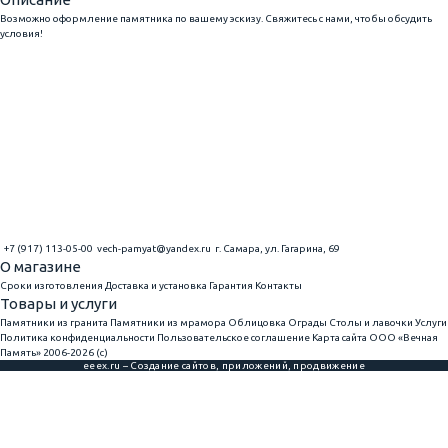
Возможно оформление памятника по вашему эскизу. Свяжитесь с нами, чтобы обсудить
условия!
+7 (917) 113-05-00
vech-pamyat@yandex.ru
г. Самара, ул. Гагарина, 69
О магазине
Сроки изготовления
Доставка и установка
Гарантия
Контакты
Товары и услуги
Памятники из гранита
Памятники из мрамора
Облицовка
Ограды
Столы и лавочки
Услуги
Политика конфиденциальности
Пользовательское соглашение
Карта сайта
ООО «Вечная
Память» 2006-2026 (с)
eeex.ru – Создание сайтов, приложений, продвижение