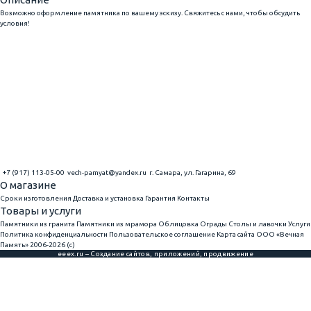
Возможно оформление памятника по вашему эскизу. Свяжитесь с нами, чтобы обсудить
условия!
+7 (917) 113-05-00
vech-pamyat@yandex.ru
г. Самара, ул. Гагарина, 69
О магазине
Сроки изготовления
Доставка и установка
Гарантия
Контакты
Товары и услуги
Памятники из гранита
Памятники из мрамора
Облицовка
Ограды
Столы и лавочки
Услуги
Политика конфиденциальности
Пользовательское соглашение
Карта сайта
ООО «Вечная
Память» 2006-2026 (с)
eeex.ru – Создание сайтов, приложений, продвижение