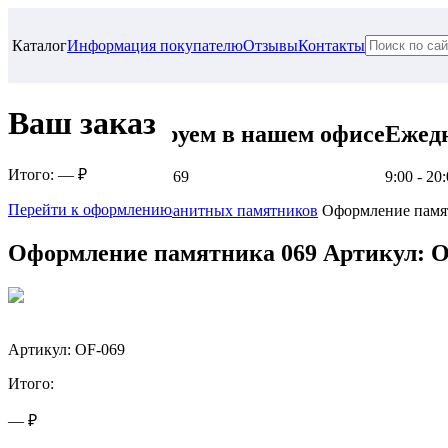
Каталог
Информация покупателю
Отзывы
Контакты
Ваш заказ
Проконсультируем в нашем офисе
Ежед
Итого:
— ₽
г. Самара, ул. Гагарина, 69
9:00 - 20
Перейти к оформлению
Главная
Оформление гранитных памятников
Оформление памя
Оформление памятника 069
Артикул: O
Артикул: OF-069
Итого:
— ₽