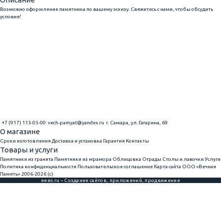
Возможно оформление памятника по вашему эскизу. Свяжитесь с нами, чтобы обсудить
условия!
+7 (917) 113-05-00
vech-pamyat@yandex.ru
г. Самара, ул. Гагарина, 69
О магазине
Сроки изготовления
Доставка и установка
Гарантия
Контакты
Товары и услуги
Памятники из гранита
Памятники из мрамора
Облицовка
Ограды
Столы и лавочки
Услуги
Политика конфиденциальности
Пользовательское соглашение
Карта сайта
ООО «Вечная
Память» 2006-2026 (с)
eeex.ru – Создание сайтов, приложений, продвижение