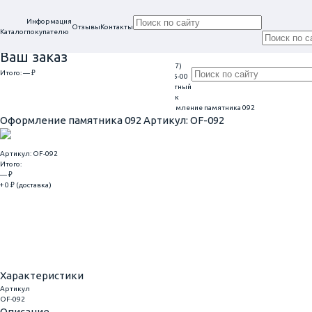
Информация
Отзывы
Контакты
Каталог
покупателю
Ваш заказ
+7 (917)
Проконсультируем
Итого:
— ₽
Ежедневно
113-05-00
в нашем офисе
Обратный
9:00 - 20:00
Перейти к оформлению
г. Самара, ул. Гагарина, 69
звонок
Главная
Оформление гранитных памятников
Оформление памятника 092
Оформление памятника 092
Артикул: OF-092
Артикул: OF-092
Итого:
— ₽
+ 0 ₽ (доставка)
Добавить
Купить в 1 клик
Характеристики
Артикул
OF-092
Описание