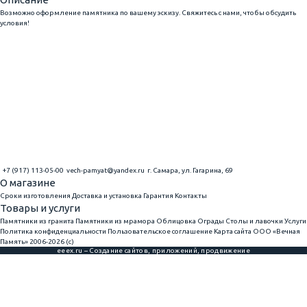
Возможно оформление памятника по вашему эскизу. Свяжитесь с нами, чтобы обсудить
условия!
+7 (917) 113-05-00
vech-pamyat@yandex.ru
г. Самара, ул. Гагарина, 69
О магазине
Сроки изготовления
Доставка и установка
Гарантия
Контакты
Товары и услуги
Памятники из гранита
Памятники из мрамора
Облицовка
Ограды
Столы и лавочки
Услуги
Политика конфиденциальности
Пользовательское соглашение
Карта сайта
ООО «Вечная
Память» 2006-2026 (с)
eeex.ru – Создание сайтов, приложений, продвижение