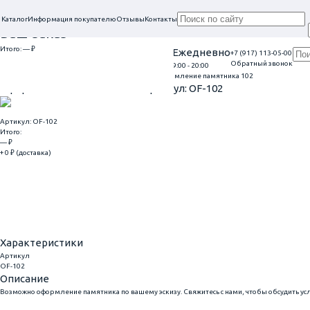
Каталог
Информация покупателю
Отзывы
Контакты
Ваш заказ
Итого:
— ₽
Проконсультируем в нашем офисе
Ежедневно
+7 (917) 113-05-00
Обратный звонок
г. Самара, ул. Гагарина, 69
9:00 - 20:00
Перейти к оформлению
Главная
Оформление гранитных памятников
Оформление памятника 102
Оформление памятника 102
Артикул: OF-102
Артикул: OF-102
Итого:
— ₽
+ 0 ₽ (доставка)
Добавить
Купить в 1 клик
Характеристики
Артикул
OF-102
Описание
Возможно оформление памятника по вашему эскизу. Свяжитесь с нами, чтобы обсудить ус