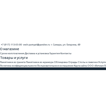
+7 (917) 113-05-00
vech-pamyat@yandex.ru
г. Самара, ул. Гагарина, 69
О магазине
Сроки изготовления
Доставка и установка
Гарантия
Контакты
Товары и услуги
Памятники из гранита
Памятники из мрамора
Облицовка
Ограды
Столы и лавочки
Услуги
Политика конфиденциальности
Пользовательское соглашение
Карта сайта
ООО «Вечная Па