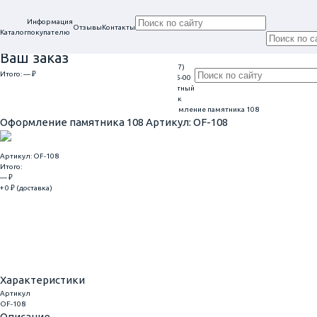
Информация
Отзывы
Контакты
Каталог
покупателю
Ваш заказ
+7 (917)
Проконсультируем
Итого:
— ₽
Ежедневно
113-05-00
в нашем офисе
Обратный
9:00 - 20:00
Перейти к оформлению
г. Самара, ул. Гагарина, 69
звонок
Главная
Оформление гранитных памятников
Оформление памятника 108
Оформление памятника 108
Артикул: OF-108
Артикул: OF-108
Итого:
— ₽
+ 0 ₽ (доставка)
Добавить
Купить в 1 клик
Характеристики
Артикул
OF-108
Описание