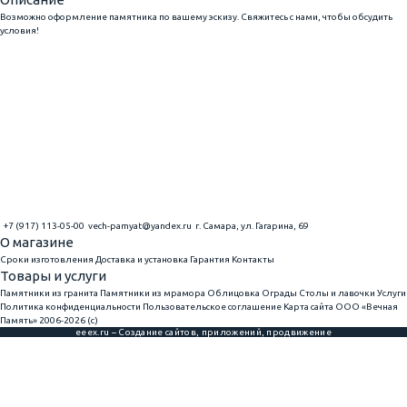
Возможно оформление памятника по вашему эскизу. Свяжитесь с нами, чтобы обсудить
условия!
+7 (917) 113-05-00
vech-pamyat@yandex.ru
г. Самара, ул. Гагарина, 69
О магазине
Сроки изготовления
Доставка и установка
Гарантия
Контакты
Товары и услуги
Памятники из гранита
Памятники из мрамора
Облицовка
Ограды
Столы и лавочки
Услуги
Политика конфиденциальности
Пользовательское соглашение
Карта сайта
ООО «Вечная
Память» 2006-2026 (с)
eeex.ru – Создание сайтов, приложений, продвижение