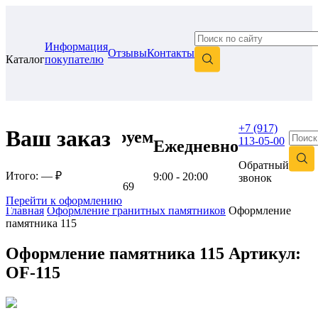
Информация
Отзывы
Контакты
Каталог
покупателю
+7 (917)
Ваш заказ
Проконсультируем
113-05-00
Ежедневно
в нашем офисе
Обратный
Итого:
— ₽
9:00 - 20:00
звонок
г. Самара, ул. Гагарина, 69
Перейти к оформлению
Главная
Оформление гранитных памятников
Оформление
памятника 115
Оформление памятника 115
Артикул:
OF-115