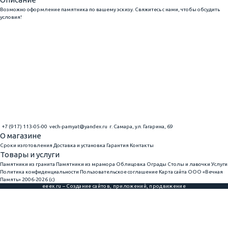
Возможно оформление памятника по вашему эскизу. Свяжитесь с нами, чтобы обсудить
условия!
+7 (917) 113-05-00
vech-pamyat@yandex.ru
г. Самара, ул. Гагарина, 69
О магазине
Сроки изготовления
Доставка и установка
Гарантия
Контакты
Товары и услуги
Памятники из гранита
Памятники из мрамора
Облицовка
Ограды
Столы и лавочки
Услуги
Политика конфиденциальности
Пользовательское соглашение
Карта сайта
ООО «Вечная
Память» 2006-2026 (с)
eeex.ru – Создание сайтов, приложений, продвижение