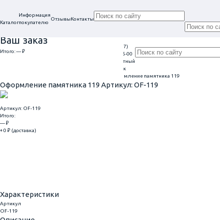
Информация
Отзывы
Контакты
Каталог
покупателю
Ваш заказ
+7 (917)
Проконсультируем
Итого:
— ₽
Ежедневно
113-05-00
в нашем офисе
Обратный
9:00 - 20:00
Перейти к оформлению
г. Самара, ул. Гагарина, 69
звонок
Главная
Оформление гранитных памятников
Оформление памятника 119
Оформление памятника 119
Артикул: OF-119
Артикул: OF-119
Итого:
— ₽
+ 0 ₽ (доставка)
Добавить
Купить в 1 клик
Характеристики
Артикул
OF-119
Описание