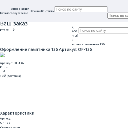
Информация
Отзывы
Контакты
Каталог
покупателю
Ваш заказ
+7 (917)
Проконсультируем
Итого:
— ₽
Ежедневно
113-05-00
в нашем офисе
Обратный
9:00 - 20:00
Перейти к оформлению
г. Самара, ул. Гагарина, 69
звонок
Главная
Оформление гранитных памятников
Оформление памятника 136
Оформление памятника 136
Артикул: OF-136
Артикул: OF-136
Итого:
— ₽
+ 0 ₽ (доставка)
Добавить
Купить в 1 клик
Характеристики
Артикул
OF-136
Описание