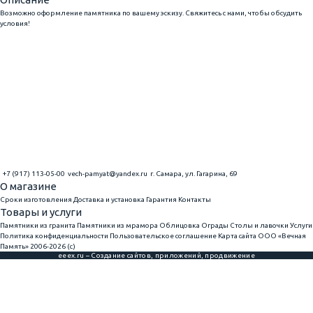
Возможно оформление памятника по вашему эскизу. Свяжитесь с нами, чтобы обсудить
условия!
+7 (917) 113-05-00
vech-pamyat@yandex.ru
г. Самара, ул. Гагарина, 69
О магазине
Сроки изготовления
Доставка и установка
Гарантия
Контакты
Товары и услуги
Памятники из гранита
Памятники из мрамора
Облицовка
Ограды
Столы и лавочки
Услуги
Политика конфиденциальности
Пользовательское соглашение
Карта сайта
ООО «Вечная
Память» 2006-2026 (с)
eeex.ru – Создание сайтов, приложений, продвижение