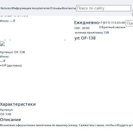
Каталог
Информация покупателю
Отзывы
Контакты
Ваш заказ
Итого:
— ₽
Проконсультируем в нашем офисе
Ежедневно
+7 (917) 113-05-00
Обратный звонок
г. Самара, ул. Гагарина, 69
9:00 - 20:00
Перейти к оформлению
Главная
Оформление гранитных памятников
Оформление памятника 138
Оформление памятника 138
Артикул: OF-138
Артикул: OF-138
Итого:
— ₽
+ 0 ₽ (доставка)
Добавить
Купить в 1 клик
Характеристики
Артикул
OF-138
Описание
Возможно оформление памятника по вашему эскизу. Свяжитесь с нами, чтобы обсудить ус