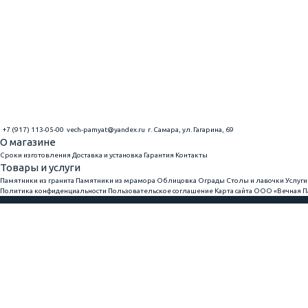
+7 (917) 113-05-00
vech-pamyat@yandex.ru
г. Самара, ул. Гагарина, 69
О магазине
Сроки изготовления
Доставка и установка
Гарантия
Контакты
Товары и услуги
Памятники из гранита
Памятники из мрамора
Облицовка
Ограды
Столы и лавочки
Услуги
Политика конфиденциальности
Пользовательское соглашение
Карта сайта
ООО «Вечная Па