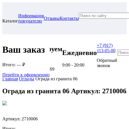
Информация
Отзывы
Контакты
Каталог
покупателю
+7 (917)
Ваш заказ
Проконсультируем
113-05-00
Ежедневно
в нашем офисе
Обратный
Итого:
— ₽
9:00 - 20:00
звонок
г. Самара, ул. Гагарина, 69
Перейти к оформлению
Главная
Ограды
Ограда из гранита 06
Ограда из гранита 06
Артикул: 2710006
Артикул: 2710006
Итого: