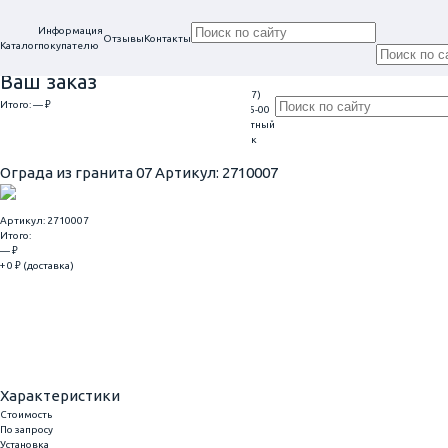
Информация
Отзывы
Контакты
Каталог
покупателю
Ваш заказ
+7 (917)
Проконсультируем
Итого:
— ₽
Ежедневно
113-05-00
в нашем офисе
Обратный
9:00 - 20:00
Перейти к оформлению
г. Самара, ул. Гагарина, 69
звонок
Главная
Ограды
Ограда из гранита 07
Ограда из гранита 07
Артикул: 2710007
Артикул: 2710007
Итого:
— ₽
+ 0 ₽ (доставка)
Добавить
Купить в 1 клик
Характеристики
Стоимость
По запросу
Установка