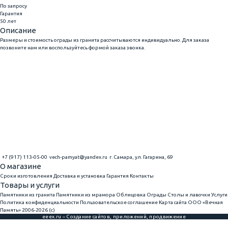
По запросу
Гарантия
50 лет
Описание
Размеры и стоимость ограды из гранита рассчитываются индивидуально. Для заказа
позвоните нам или воспользуйтесь формой заказа звонка.
+7 (917) 113-05-00
vech-pamyat@yandex.ru
г. Самара, ул. Гагарина, 69
О магазине
Сроки изготовления
Доставка и установка
Гарантия
Контакты
Товары и услуги
Памятники из гранита
Памятники из мрамора
Облицовка
Ограды
Столы и лавочки
Услуги
Политика конфиденциальности
Пользовательское соглашение
Карта сайта
ООО «Вечная
Память» 2006-2026 (с)
eeex.ru – Создание сайтов, приложений, продвижение