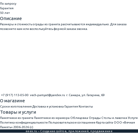
По запросу
Гарантия
50 лет
Описание
Размеры и стоимость ограды из гранита рассчитываются индивидуально. Для заказа
позвоните нам или воспользуйтесь формой заказа звонка.
+7 (917) 113-05-00
vech-pamyat@yandex.ru
г. Самара, ул. Гагарина, 69
О магазине
Сроки изготовления
Доставка и установка
Гарантия
Контакты
Товары и услуги
Памятники из гранита
Памятники из мрамора
Облицовка
Ограды
Столы и лавочки
Услуги
Политика конфиденциальности
Пользовательское соглашение
Карта сайта
ООО «Вечная
Память» 2006-2026 (с)
eeex.ru – Создание сайтов, приложений, продвижение