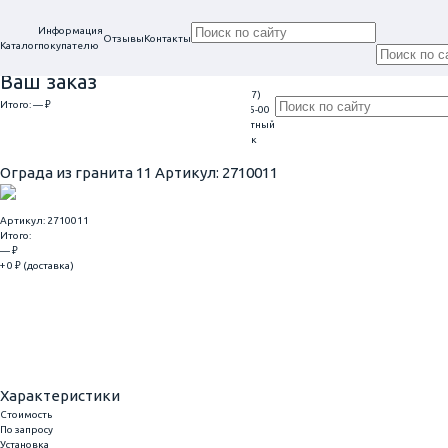
Информация
Отзывы
Контакты
Каталог
покупателю
Ваш заказ
+7 (917)
Проконсультируем
Итого:
— ₽
Ежедневно
113-05-00
в нашем офисе
Обратный
9:00 - 20:00
Перейти к оформлению
г. Самара, ул. Гагарина, 69
звонок
Главная
Ограды
Ограда из гранита 11
Ограда из гранита 11
Артикул: 2710011
Артикул: 2710011
Итого:
— ₽
+ 0 ₽ (доставка)
Добавить
Купить в 1 клик
Характеристики
Стоимость
По запросу
Установка