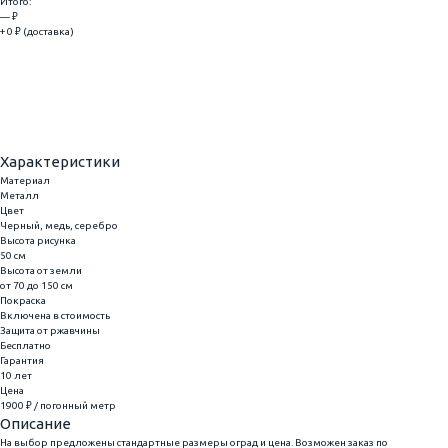
Итого:
— ₽
+ 0 ₽ (доставка)
Добавить
Купить в 1 клик
Характеристики
Материал
Металл
Цвет
Черный, медь, серебро
Высота рисунка
50 см
Высота от земли
от 70 до 150 см
Покраска
Включена в стоимость
Защита от ржавчины
Бесплатно
Гарантия
10 лет
Цена
1900 ₽ / погонный метр
Описание
На выбор предложены стандартные размеры оград и цена. Возможен заказ по