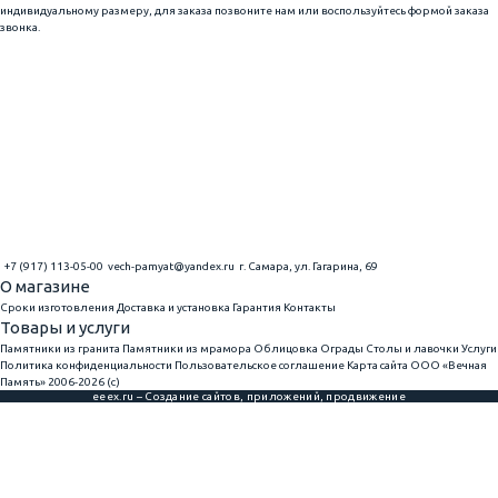
индивидуальному размеру, для заказа позвоните нам или воспользуйтесь формой заказа
звонка.
+7 (917) 113-05-00
vech-pamyat@yandex.ru
г. Самара, ул. Гагарина, 69
О магазине
Сроки изготовления
Доставка и установка
Гарантия
Контакты
Товары и услуги
Памятники из гранита
Памятники из мрамора
Облицовка
Ограды
Столы и лавочки
Услуги
Политика конфиденциальности
Пользовательское соглашение
Карта сайта
ООО «Вечная
Память» 2006-2026 (с)
eeex.ru – Создание сайтов, приложений, продвижение