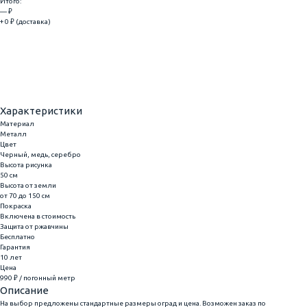
Итого:
— ₽
+ 0 ₽ (доставка)
Добавить
Купить в 1 клик
Характеристики
Материал
Металл
Цвет
Черный, медь, серебро
Высота рисунка
50 см
Высота от земли
от 70 до 150 см
Покраска
Включена в стоимость
Защита от ржавчины
Бесплатно
Гарантия
10 лет
Цена
990 ₽ / погонный метр
Описание
На выбор предложены стандартные размеры оград и цена. Возможен заказ по