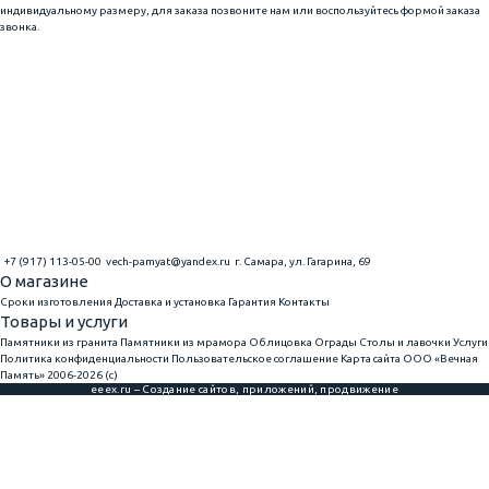
индивидуальному размеру, для заказа позвоните нам или воспользуйтесь формой заказа
звонка.
+7 (917) 113-05-00
vech-pamyat@yandex.ru
г. Самара, ул. Гагарина, 69
О магазине
Сроки изготовления
Доставка и установка
Гарантия
Контакты
Товары и услуги
Памятники из гранита
Памятники из мрамора
Облицовка
Ограды
Столы и лавочки
Услуги
Политика конфиденциальности
Пользовательское соглашение
Карта сайта
ООО «Вечная
Память» 2006-2026 (с)
eeex.ru – Создание сайтов, приложений, продвижение