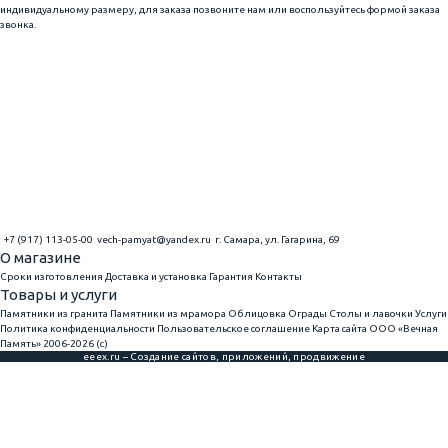
индивидуальному размеру, для заказа позвоните нам или воспользуйтесь формой заказа
звонка.
+7 (917) 113-05-00
vech-pamyat@yandex.ru
г. Самара, ул. Гагарина, 69
О магазине
Сроки изготовления
Доставка и установка
Гарантия
Контакты
Товары и услуги
Памятники из гранита
Памятники из мрамора
Облицовка
Ограды
Столы и лавочки
Услуги
Политика конфиденциальности
Пользовательское соглашение
Карта сайта
ООО «Вечная
Память» 2006-2026 (с)
eeex.ru – Создание сайтов, приложений, продвижение