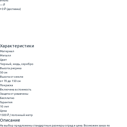
Итого:
— ₽
+ 0 ₽ (доставка)
Добавить
Купить в 1 клик
Характеристики
Материал
Металл
Цвет
Черный, медь, серебро
Высота рисунка
50 см
Высота от земли
от 70 до 150 см
Покраска
Включена в стоимость
Защита от ржавчины
Бесплатно
Гарантия
10 лет
Цена
1500 ₽ / погонный метр
Описание
На выбор предложены стандартные размеры оград и цена. Возможен заказ по