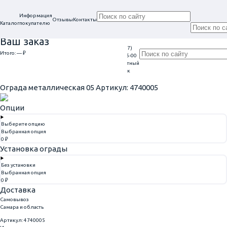
Информация
Отзывы
Контакты
Каталог
покупателю
Ваш заказ
+7 (917)
Проконсультируем
Итого:
— ₽
Ежедневно
113-05-00
в нашем офисе
Обратный
9:00 - 20:00
Перейти к оформлению
г. Самара, ул. Гагарина, 69
звонок
Главная
Ограды
Ограда металлическая 05
Ограда металлическая 05
Артикул: 4740005
Опции
Выберите опцию
Выбранная опция
0 ₽
Установка ограды
Без установки
Выбранная опция
0 ₽
Доставка
Самовывоз
Самара и область
Артикул: 4740005