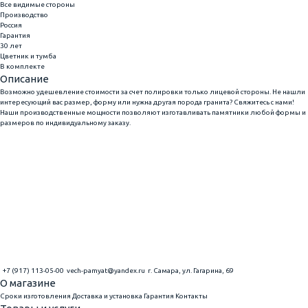
Все видимые стороны
Производство
Россия
Гарантия
30 лет
Цветник и тумба
В комплекте
Описание
Возможно удешевление стоимости за счет полировки только лицевой стороны. Не нашли
интересующий вас размер, форму или нужна другая порода гранита? Свяжитесь с нами!
Наши производственные мощности позволяют изготавливать памятники любой формы и
размеров по индивидуальному заказу.
+7 (917) 113-05-00
vech-pamyat@yandex.ru
г. Самара, ул. Гагарина, 69
О магазине
Сроки изготовления
Доставка и установка
Гарантия
Контакты