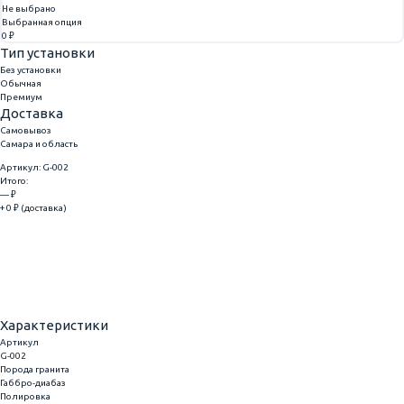
Не выбрано
Выбранная опция
0 ₽
Тип установки
Без установки
Обычная
Премиум
Доставка
Самовывоз
Самара и область
Артикул: G-002
Итого:
— ₽
+ 0 ₽ (доставка)
Добавить
Купить в 1 клик
Характеристики
Артикул
G-002
Порода гранита
Габбро-диабаз
Полировка