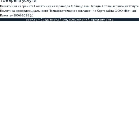
Товары и услуги
Памятники из гранита
Памятники из мрамора
Облицовка
Ограды
Столы и лавочки
Услуги
Политика конфиденциальности
Пользовательское соглашение
Карта сайта
ООО «Вечная
Память» 2006-2026 (с)
eeex.ru – Создание сайтов, приложений, продвижение