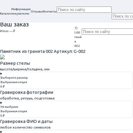
Информация
Отзывы
Контакты
Каталог
покупателю
Ваш заказ
+7 (917)
Проконсультируем
Итого:
— ₽
Ежедневно
113-05-00
в нашем офисе
Обратный
9:00 - 20:00
Перейти к оформлению
г. Самара, ул. Гагарина, 69
звонок
Главная
Памятники из гранита
Памятник из гранита 002
Памятник из гранита 002
Артикул: G-002
Размер стелы
высота/ширина/толщина, мм
Выберите размер
Выбранная опция
0 ₽
Гравировка фотографии
обработка, ретушь, подготовка
Не выбрано
Выбранная опция
0 ₽
Гравировка ФИО и даты
любое количество символов