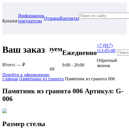
Информация
Отзывы
Контакты
Каталог
покупателю
+7 (917)
Ваш заказ
Проконсультируем
113-05-00
Ежедневно
в нашем офисе
Обратный
Итого:
— ₽
9:00 - 20:00
звонок
г. Самара, ул. Гагарина, 69
Перейти к оформлению
Главная
Памятники из гранита
Памятник из гранита 006
Памятник из гранита 006
Артикул: G-
006
Размер стелы