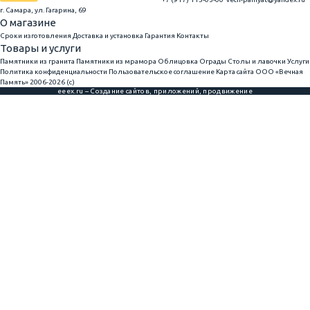
г. Самара, ул. Гагарина, 69
О магазине
Сроки изготовления
Доставка и установка
Гарантия
Контакты
Товары и услуги
Памятники из гранита
Памятники из мрамора
Облицовка
Ограды
Столы и лавочки
Услуги
Политика конфиденциальности
Пользовательское соглашение
Карта сайта
ООО «Вечная
Память» 2006-2026 (с)
eeex.ru – Создание сайтов, приложений, продвижение