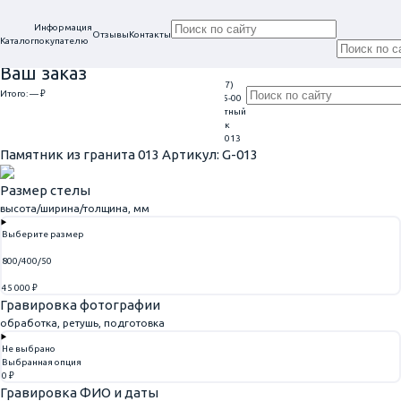
Информация
Отзывы
Контакты
Каталог
покупателю
Ваш заказ
+7 (917)
Проконсультируем
Итого:
— ₽
Ежедневно
113-05-00
в нашем офисе
Обратный
9:00 - 20:00
Перейти к оформлению
г. Самара, ул. Гагарина, 69
звонок
Главная
Памятники из гранита
Памятник из гранита 013
Памятник из гранита 013
Артикул: G-013
Размер стелы
высота/ширина/толщина, мм
Выберите размер
800/400/50
45 000 ₽
Гравировка фотографии
обработка, ретушь, подготовка
Не выбрано
Выбранная опция
0 ₽
Гравировка ФИО и даты