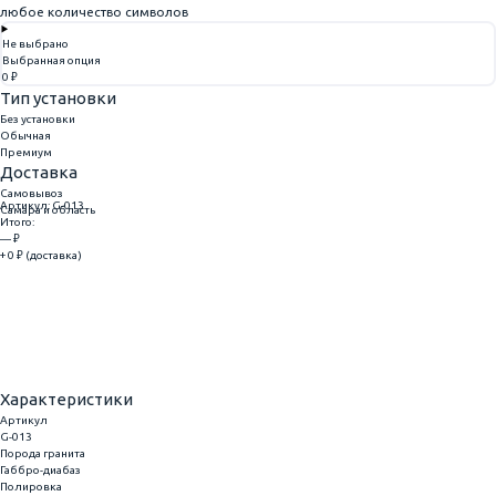
любое количество символов
Не выбрано
Выбранная опция
0 ₽
Тип установки
Без установки
Обычная
Премиум
Доставка
Самовывоз
Артикул: G-013
Самара и область
Итого:
— ₽
+ 0 ₽ (доставка)
Добавить
Купить в 1 клик
Характеристики
Артикул
G-013
Порода гранита
Габбро-диабаз
Полировка