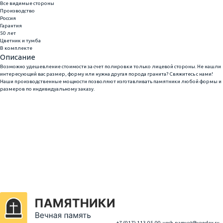
Все видимые стороны
Производство
Россия
Гарантия
50 лет
Цветник и тумба
В комплекте
Описание
Возможно удешевление стоимости за счет полировки только лицевой стороны. Не нашли
интересующий вас размер, форму или нужна другая порода гранита? Свяжитесь с нами!
Наши производственные мощности позволяют изготавливать памятники любой формы и
размеров по индивидуальному заказу.
+7 (917) 113-05-00
vech-pamyat@yandex.ru