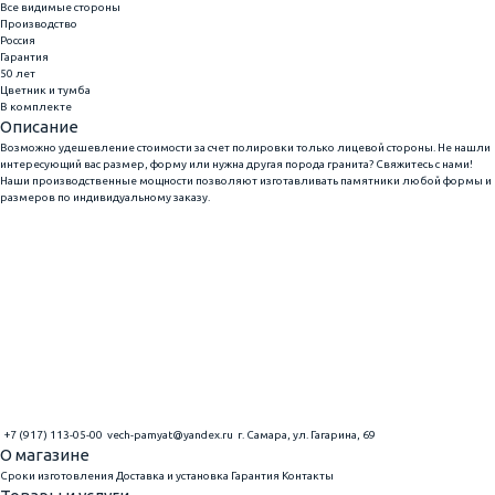
Все видимые стороны
Производство
Россия
Гарантия
50 лет
Цветник и тумба
В комплекте
Описание
Возможно удешевление стоимости за счет полировки только лицевой стороны. Не нашли
интересующий вас размер, форму или нужна другая порода гранита? Свяжитесь с нами!
Наши производственные мощности позволяют изготавливать памятники любой формы и
размеров по индивидуальному заказу.
+7 (917) 113-05-00
vech-pamyat@yandex.ru
г. Самара, ул. Гагарина, 69
О магазине
Сроки изготовления
Доставка и установка
Гарантия
Контакты