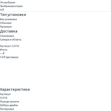
Не выбрано
Выбранная опция
0 ₽
Тип установки
Без установки
Обычная
Премиум
Доставка
Самовывоз
Самара и область
Артикул: G-016
Итого:
— ₽
+ 0 ₽ (доставка)
Добавить
Купить в 1 клик
Характеристики
Артикул
G-016
Порода гранита
Габбро-диабаз
Полировка