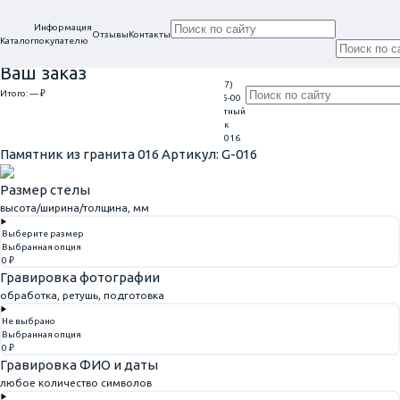
Информация
Отзывы
Контакты
Каталог
покупателю
Ваш заказ
+7 (917)
Проконсультируем
Итого:
— ₽
Ежедневно
113-05-00
в нашем офисе
Обратный
9:00 - 20:00
Перейти к оформлению
г. Самара, ул. Гагарина, 69
звонок
Главная
Памятники из гранита
Памятник из гранита 016
Памятник из гранита 016
Артикул: G-016
Размер стелы
высота/ширина/толщина, мм
Выберите размер
Выбранная опция
0 ₽
Гравировка фотографии
обработка, ретушь, подготовка
Не выбрано
Выбранная опция
0 ₽
Гравировка ФИО и даты
любое количество символов