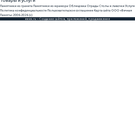
Товары и услуги
Памятники из гранита
Памятники из мрамора
Облицовка
Ограды
Столы и лавочки
Услуги
Политика конфиденциальности
Пользовательское соглашение
Карта сайта
ООО «Вечная
Память» 2006-2026 (с)
eeex.ru – Создание сайтов, приложений, продвижение