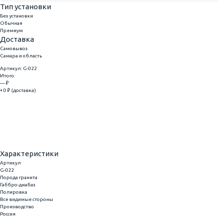
Тип установки
Без установки
Обычная
Премиум
Доставка
Самовывоз
Самара и область
Артикул: G-022
Итого:
— ₽
+ 0 ₽ (доставка)
Добавить
Купить в 1 клик
Характеристики
Артикул
G-022
Порода гранита
Габбро-диабаз
Полировка
Все видимые стороны
Производство
Россия