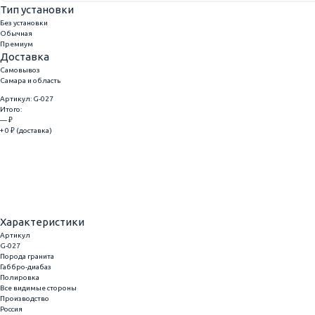
Тип установки
Без установки
Обычная
Премиум
Доставка
Самовывоз
Самара и область
Артикул: G-027
Итого:
— ₽
+ 0 ₽ (доставка)
Добавить
Купить в 1 клик
Характеристики
Артикул
G-027
Порода гранита
Габбро-диабаз
Полировка
Все видимые стороны
Производство
Россия