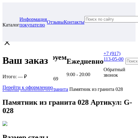
Информация
Отзывы
Контакты
Каталог
покупателю
+7 (917)
Проконсультируем
Ваш заказ
113-05-00
Ежедневно
в нашем офисе
Обратный
9:00 - 20:00
звонок
Итого:
— ₽
г. Самара, ул. Гагарина, 69
Перейти к оформлению
Главная
Памятники из гранита
Памятник из гранита 028
Памятник из гранита 028
Артикул: G-
028
Размер стелы