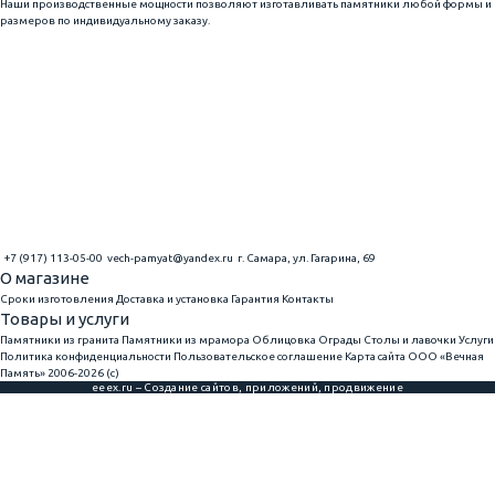
Наши производственные мощности позволяют изготавливать памятники любой формы и
размеров по индивидуальному заказу.
+7 (917) 113-05-00
vech-pamyat@yandex.ru
г. Самара, ул. Гагарина, 69
О магазине
Сроки изготовления
Доставка и установка
Гарантия
Контакты
Товары и услуги
Памятники из гранита
Памятники из мрамора
Облицовка
Ограды
Столы и лавочки
Услуги
Политика конфиденциальности
Пользовательское соглашение
Карта сайта
ООО «Вечная
Память» 2006-2026 (с)
eeex.ru – Создание сайтов, приложений, продвижение