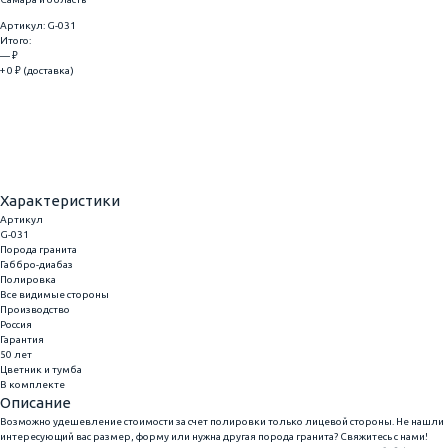
Артикул: G-031
Итого:
— ₽
+ 0 ₽ (доставка)
Добавить
Купить в 1 клик
Характеристики
Артикул
G-031
Порода гранита
Габбро-диабаз
Полировка
Все видимые стороны
Производство
Россия
Гарантия
50 лет
Цветник и тумба
В комплекте
Описание
Возможно удешевление стоимости за счет полировки только лицевой стороны. Не нашли
интересующий вас размер, форму или нужна другая порода гранита? Свяжитесь с нами!