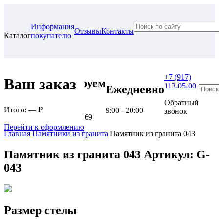
Информация
Отзывы
Контакты
Каталог
покупателю
+7 (917)
Ваш заказ
Проконсультируем
113-05-00
Ежедневно
в нашем офисе
Обратный
Итого:
— ₽
9:00 - 20:00
звонок
г. Самара, ул. Гагарина, 69
Перейти к оформлению
Главная
Памятники из гранита
Памятник из гранита 043
Памятник из гранита 043
Артикул: G-
043
Размер стелы