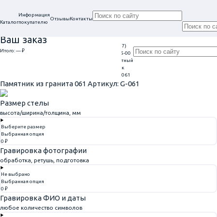
Информация
Отзывы
Контакты
Каталог
покупателю
Ваш заказ
+7 (917)
Проконсультируем
Итого:
— ₽
Ежедневно
113-05-00
в нашем офисе
Обратный
9:00 - 20:00
Перейти к оформлению
г. Самара, ул. Гагарина, 69
звонок
Главная
Памятники из гранита
Памятник из гранита 061
Памятник из гранита 061
Артикул: G-061
Размер стелы
высота/ширина/толщина, мм
Выберите размер
Выбранная опция
0 ₽
Гравировка фотографии
обработка, ретушь, подготовка
Не выбрано
Выбранная опция
0 ₽
Гравировка ФИО и даты
любое количество символов