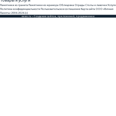
Товары и услуги
Памятники из гранита
Памятники из мрамора
Облицовка
Ограды
Столы и лавочки
Услуги
Политика конфиденциальности
Пользовательское соглашение
Карта сайта
ООО «Вечная
Память» 2006-2026 (с)
eeex.ru – Создание сайтов, приложений, продвижение