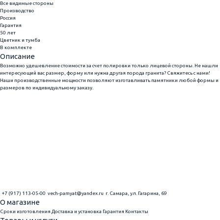
Все видимые стороны
Производство
Россия
Гарантия
50 лет
Цветник и тумба
В комплекте
Описание
Возможно удешевление стоимости за счет полировки только лицевой стороны. Не нашли
интересующий вас размер, форму или нужна другая порода гранита? Свяжитесь с нами!
Наши производственные мощности позволяют изготавливать памятники любой формы и
размеров по индивидуальному заказу.
+7 (917) 113-05-00
vech-pamyat@yandex.ru
г. Самара, ул. Гагарина, 69
О магазине
Сроки изготовления
Доставка и установка
Гарантия
Контакты