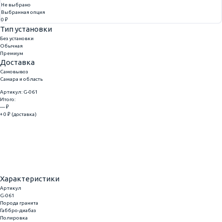
Не выбрано
Выбранная опция
0 ₽
Тип установки
Без установки
Обычная
Премиум
Доставка
Самовывоз
Самара и область
Артикул: G-061
Итого:
— ₽
+ 0 ₽ (доставка)
Добавить
Купить в 1 клик
Характеристики
Артикул
G-061
Порода гранита
Габбро-диабаз
Полировка