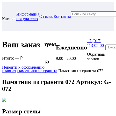
Информация
Отзывы
Контакты
Каталог
покупателю
+7 (917)
Ваш заказ
Проконсультируем
113-05-00
Ежедневно
в нашем офисе
Обратный
Итого:
— ₽
9:00 - 20:00
звонок
г. Самара, ул. Гагарина, 69
Перейти к оформлению
Главная
Памятники из гранита
Памятник из гранита 072
Памятник из гранита 072
Артикул: G-
072
Размер стелы