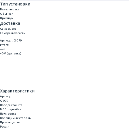
Тип установки
Без установки
Обычная
Премиум
Доставка
Самовывоз
Самара и область
Артикул: G-079
Итого:
— ₽
+ 0 ₽ (доставка)
Добавить
Купить в 1 клик
Характеристики
Артикул
G-079
Порода гранита
Габбро-диабаз
Полировка
Все видимые стороны
Производство
Россия