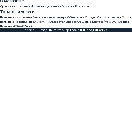
О магазине
Сроки изготовления
Доставка и установка
Гарантия
Контакты
Товары и услуги
Памятники из гранита
Памятники из мрамора
Облицовка
Ограды
Столы и лавочки
Услуги
Политика конфиденциальности
Пользовательское соглашение
Карта сайта
ООО «Вечная
Память» 2006-2026 (с)
eeex.ru – Создание сайтов, приложений, продвижение