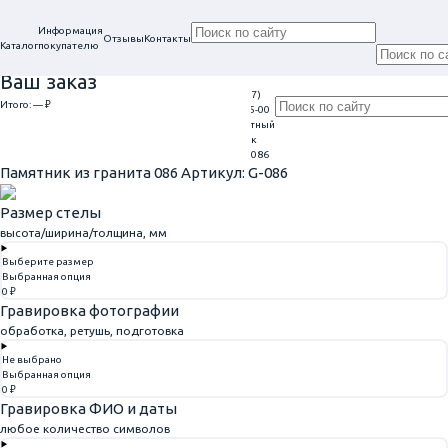
Информация
Отзывы
Контакты
Каталог
покупателю
Ваш заказ
+7 (917)
Проконсультируем
Итого:
— ₽
Ежедневно
113-05-00
в нашем офисе
Обратный
9:00 - 20:00
Перейти к оформлению
г. Самара, ул. Гагарина, 69
звонок
Главная
Памятники из гранита
Памятник из гранита 086
Памятник из гранита 086
Артикул: G-086
Размер стелы
высота/ширина/толщина, мм
Выберите размер
Выбранная опция
0 ₽
Гравировка фотографии
обработка, ретушь, подготовка
Не выбрано
Выбранная опция
0 ₽
Гравировка ФИО и даты
любое количество символов