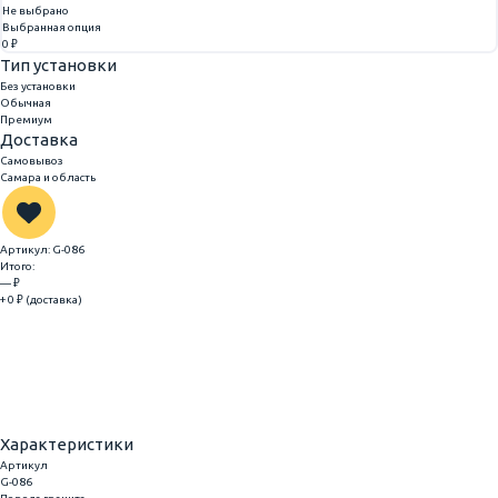
Не выбрано
Выбранная опция
0 ₽
Тип установки
Без установки
Обычная
Премиум
Доставка
Самовывоз
Самара и область
Артикул: G-086
Итого:
— ₽
+ 0 ₽ (доставка)
Добавить
Купить в 1 клик
Характеристики
Артикул
G-086