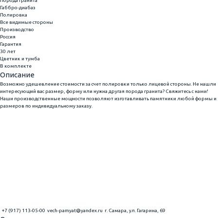
Порода гранита
Габбро-диабаз
Полировка
Все видимые стороны
Производство
Россия
Гарантия
30 лет
Цветник и тумба
В комплекте
Описание
Возможно удешевление стоимости за счет полировки только лицевой стороны. Не нашли
интересующий вас размер, форму или нужна другая порода гранита? Свяжитесь с нами!
Наши производственные мощности позволяют изготавливать памятники любой формы и
размеров по индивидуальному заказу.
+7 (917) 113-05-00
vech-pamyat@yandex.ru
г. Самара, ул. Гагарина, 69