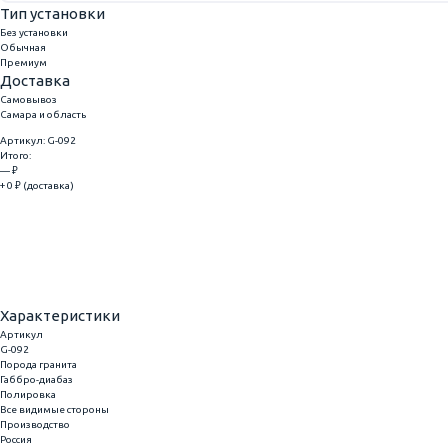
Тип установки
Без установки
Обычная
Премиум
Доставка
Самовывоз
Самара и область
Артикул: G-092
Итого:
— ₽
+ 0 ₽ (доставка)
Добавить
Купить в 1 клик
Характеристики
Артикул
G-092
Порода гранита
Габбро-диабаз
Полировка
Все видимые стороны
Производство
Россия