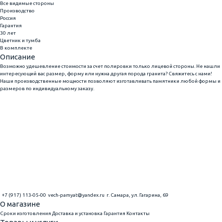
Все видимые стороны
Производство
Россия
Гарантия
30 лет
Цветник и тумба
В комплекте
Описание
Возможно удешевление стоимости за счет полировки только лицевой стороны. Не нашли
интересующий вас размер, форму или нужна другая порода гранита? Свяжитесь с нами!
Наши производственные мощности позволяют изготавливать памятники любой формы и
размеров по индивидуальному заказу.
+7 (917) 113-05-00
vech-pamyat@yandex.ru
г. Самара, ул. Гагарина, 69
О магазине
Сроки изготовления
Доставка и установка
Гарантия
Контакты