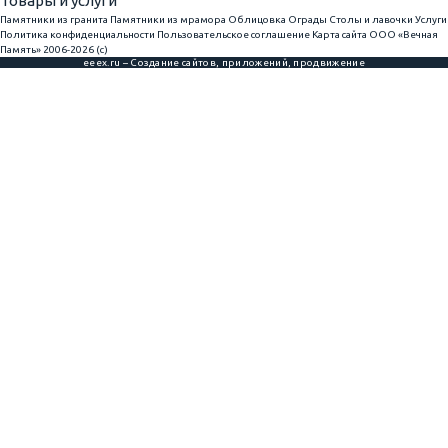
Товары и услуги
Памятники из гранита
Памятники из мрамора
Облицовка
Ограды
Столы и лавочки
Услуги
Политика конфиденциальности
Пользовательское соглашение
Карта сайта
ООО «Вечная
Память» 2006-2026 (с)
eeex.ru – Создание сайтов, приложений, продвижение