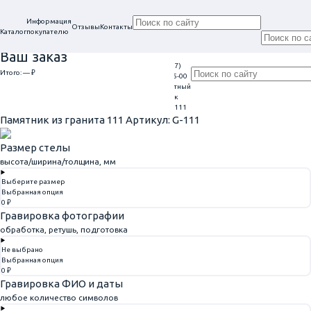
Информация
Отзывы
Контакты
Каталог
покупателю
Ваш заказ
+7 (917)
Проконсультируем
Итого:
— ₽
Ежедневно
113-05-00
в нашем офисе
Обратный
9:00 - 20:00
Перейти к оформлению
г. Самара, ул. Гагарина, 69
звонок
Главная
Памятники из гранита
Памятник из гранита 111
Памятник из гранита 111
Артикул: G-111
Размер стелы
высота/ширина/толщина, мм
Выберите размер
Выбранная опция
0 ₽
Гравировка фотографии
обработка, ретушь, подготовка
Не выбрано
Выбранная опция
0 ₽
Гравировка ФИО и даты
любое количество символов