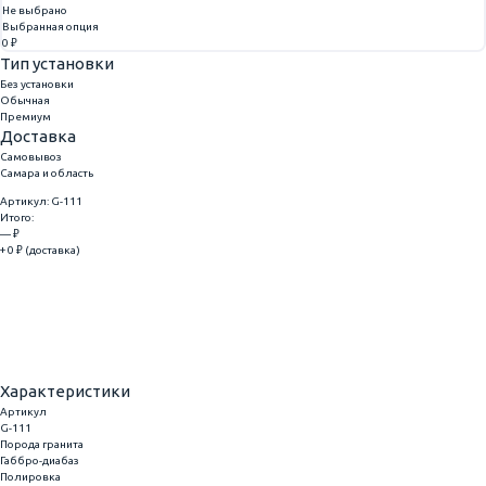
Не выбрано
Выбранная опция
0 ₽
Тип установки
Без установки
Обычная
Премиум
Доставка
Самовывоз
Самара и область
Артикул: G-111
Итого:
— ₽
+ 0 ₽ (доставка)
Добавить
Купить в 1 клик
Характеристики
Артикул
G-111
Порода гранита
Габбро-диабаз
Полировка