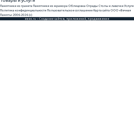
Товары и услуги
Памятники из гранита
Памятники из мрамора
Облицовка
Ограды
Столы и лавочки
Услуги
Политика конфиденциальности
Пользовательское соглашение
Карта сайта
ООО «Вечная
Память» 2006-2026 (с)
eeex.ru – Создание сайтов, приложений, продвижение