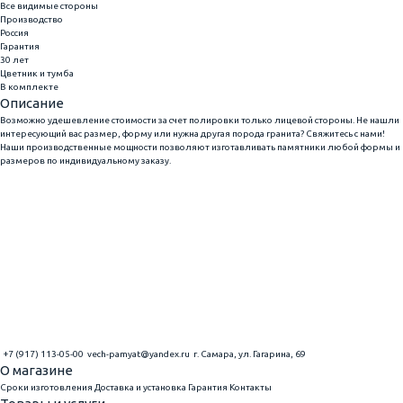
Все видимые стороны
Производство
Россия
Гарантия
30 лет
Цветник и тумба
В комплекте
Описание
Возможно удешевление стоимости за счет полировки только лицевой стороны. Не нашли
интересующий вас размер, форму или нужна другая порода гранита? Свяжитесь с нами!
Наши производственные мощности позволяют изготавливать памятники любой формы и
размеров по индивидуальному заказу.
+7 (917) 113-05-00
vech-pamyat@yandex.ru
г. Самара, ул. Гагарина, 69
О магазине
Сроки изготовления
Доставка и установка
Гарантия
Контакты