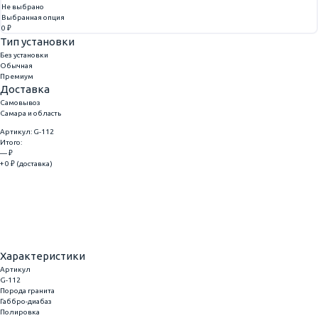
Не выбрано
Выбранная опция
0 ₽
Тип установки
Без установки
Обычная
Премиум
Доставка
Самовывоз
Самара и область
Артикул: G-112
Итого:
— ₽
+ 0 ₽ (доставка)
Добавить
Купить в 1 клик
Характеристики
Артикул
G-112
Порода гранита
Габбро-диабаз
Полировка