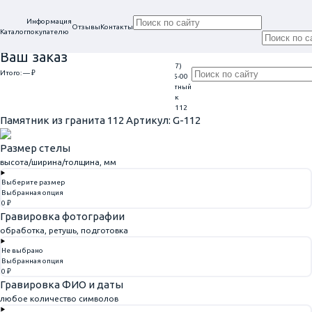
Информация
Отзывы
Контакты
Каталог
покупателю
Ваш заказ
+7 (917)
Проконсультируем
Итого:
— ₽
Ежедневно
113-05-00
в нашем офисе
Обратный
9:00 - 20:00
Перейти к оформлению
г. Самара, ул. Гагарина, 69
звонок
Главная
Памятники из гранита
Памятник из гранита 112
Памятник из гранита 112
Артикул: G-112
Размер стелы
высота/ширина/толщина, мм
Выберите размер
Выбранная опция
0 ₽
Гравировка фотографии
обработка, ретушь, подготовка
Не выбрано
Выбранная опция
0 ₽
Гравировка ФИО и даты
любое количество символов