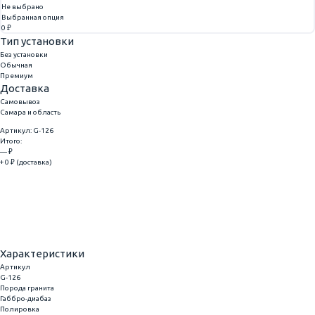
Не выбрано
Выбранная опция
0 ₽
Тип установки
Без установки
Обычная
Премиум
Доставка
Самовывоз
Самара и область
Артикул: G-126
Итого:
— ₽
+ 0 ₽ (доставка)
Добавить
Купить в 1 клик
Характеристики
Артикул
G-126
Порода гранита
Габбро-диабаз
Полировка