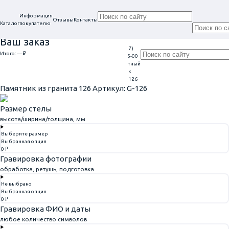
Информация
Отзывы
Контакты
Каталог
покупателю
Ваш заказ
+7 (917)
Проконсультируем
Итого:
— ₽
Ежедневно
113-05-00
в нашем офисе
Обратный
9:00 - 20:00
Перейти к оформлению
г. Самара, ул. Гагарина, 69
звонок
Главная
Памятники из гранита
Памятник из гранита 126
Памятник из гранита 126
Артикул: G-126
Размер стелы
высота/ширина/толщина, мм
Выберите размер
Выбранная опция
0 ₽
Гравировка фотографии
обработка, ретушь, подготовка
Не выбрано
Выбранная опция
0 ₽
Гравировка ФИО и даты
любое количество символов