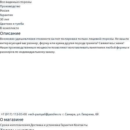
Все видимые стороны
Производство
Россия
Гарантия
30 лет
Цветник и тумба
В комплекте
Описание
Возможно удешевление стоимости за счет полировки только лицевой стороны. Не нашли
интересующий вас размер, форму или нужна другая порода гранита? Свяжитесь с нами!
Наши производственные мощности позволяют изготавливать памятники любой формы и
размеров по индивидуальному заказу.
+7 (917) 113-05-00
vech-pamyat@yandex.ru
г. Самара, ул. Гагарина, 69
О магазине
Сроки изготовления
Доставка и установка
Гарантия
Контакты