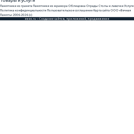
Товары и услуги
Памятники из гранита
Памятники из мрамора
Облицовка
Ограды
Столы и лавочки
Услуги
Политика конфиденциальности
Пользовательское соглашение
Карта сайта
ООО «Вечная
Память» 2006-2026 (с)
eeex.ru – Создание сайтов, приложений, продвижение