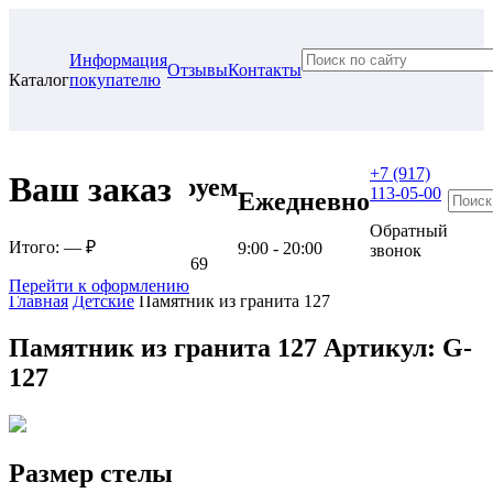
Информация
Отзывы
Контакты
Каталог
покупателю
+7 (917)
Ваш заказ
Проконсультируем
113-05-00
Ежедневно
в нашем офисе
Обратный
Итого:
— ₽
9:00 - 20:00
звонок
г. Самара, ул. Гагарина, 69
Перейти к оформлению
Главная
Детские
Памятник из гранита 127
Памятник из гранита 127
Артикул: G-
127
Размер стелы