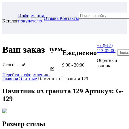
Информация
Отзывы
Контакты
Каталог
покупателю
+7 (917)
Ваш заказ
Проконсультируем
113-05-00
Ежедневно
в нашем офисе
Обратный
Итого:
— ₽
9:00 - 20:00
звонок
г. Самара, ул. Гагарина, 69
Перейти к оформлению
Главная
Элитные
Памятник из гранита 129
Памятник из гранита 129
Артикул: G-
129
Размер стелы