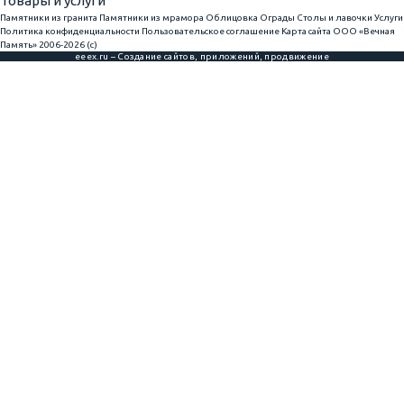
Товары и услуги
Памятники из гранита
Памятники из мрамора
Облицовка
Ограды
Столы и лавочки
Услуги
Политика конфиденциальности
Пользовательское соглашение
Карта сайта
ООО «Вечная
Память» 2006-2026 (с)
eeex.ru – Создание сайтов, приложений, продвижение