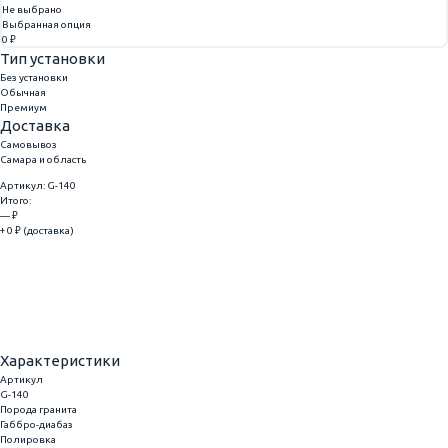
Не выбрано
Выбранная опция
0 ₽
Тип установки
Без установки
Обычная
Премиум
Доставка
Самовывоз
Самара и область
Артикул: G-140
Итого:
— ₽
+ 0 ₽ (доставка)
Добавить
Купить в 1 клик
Характеристики
Артикул
G-140
Порода гранита
Габбро-диабаз
Полировка