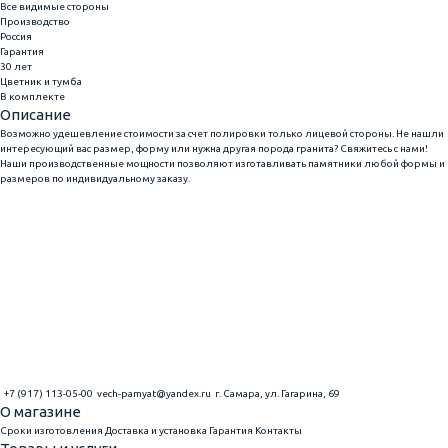
Все видимые стороны
Производство
Россия
Гарантия
30 лет
Цветник и тумба
В комплекте
Описание
Возможно удешевление стоимости за счет полировки только лицевой стороны. Не нашли
интересующий вас размер, форму или нужна другая порода гранита? Свяжитесь с нами!
Наши производственные мощности позволяют изготавливать памятники любой формы и
размеров по индивидуальному заказу.
+7 (917) 113-05-00
vech-pamyat@yandex.ru
г. Самара, ул. Гагарина, 69
О магазине
Сроки изготовления
Доставка и установка
Гарантия
Контакты