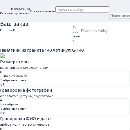
Информация
Отзывы
Контакты
Каталог
покупателю
Ваш заказ
+7 (917)
Проконсультируем
Итого:
— ₽
Ежедневно
113-05-00
в нашем офисе
Обратный
9:00 - 20:00
Перейти к оформлению
г. Самара, ул. Гагарина, 69
звонок
Главная
Элитные
Памятник из гранита 140
Памятник из гранита 140
Артикул: G-140
Размер стелы
высота/ширина/толщина, мм
Выберите размер
Выбранная опция
0 ₽
Гравировка фотографии
обработка, ретушь, подготовка
Не выбрано
Выбранная опция
0 ₽
Гравировка ФИО и даты
любое количество символов