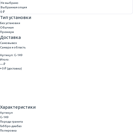
Не выбрано
Выбранная опция
0 ₽
Тип установки
Без установки
Обычная
Премиум
Доставка
Самовывоз
Самара и область
Артикул: G-149
Итого:
— ₽
+ 0 ₽ (доставка)
Добавить
Купить в 1 клик
Характеристики
Артикул
G-149
Порода гранита
Габбро-диабаз
Полировка