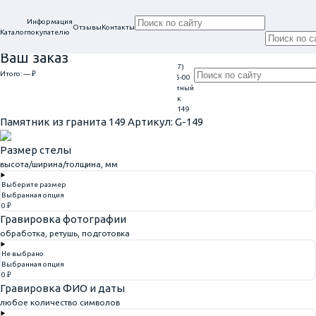
Информация
Отзывы
Контакты
Каталог
покупателю
Ваш заказ
+7 (917)
Проконсультируем
Итого:
— ₽
Ежедневно
113-05-00
в нашем офисе
Обратный
9:00 - 20:00
Перейти к оформлению
г. Самара, ул. Гагарина, 69
звонок
Главная
Памятники из гранита
Памятник из гранита 149
Памятник из гранита 149
Артикул: G-149
Размер стелы
высота/ширина/толщина, мм
Выберите размер
Выбранная опция
0 ₽
Гравировка фотографии
обработка, ретушь, подготовка
Не выбрано
Выбранная опция
0 ₽
Гравировка ФИО и даты
любое количество символов