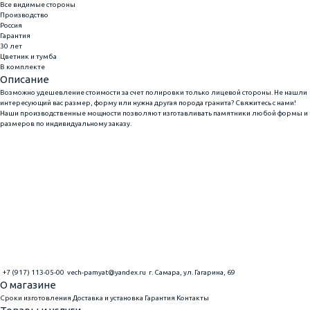
Все видимые стороны
Производство
Россия
Гарантия
30 лет
Цветник и тумба
В комплекте
Описание
Возможно удешевление стоимости за счет полировки только лицевой стороны. Не нашли
интересующий вас размер, форму или нужна другая порода гранита? Свяжитесь с нами!
Наши производственные мощности позволяют изготавливать памятники любой формы и
размеров по индивидуальному заказу.
+7 (917) 113-05-00
vech-pamyat@yandex.ru
г. Самара, ул. Гагарина, 69
О магазине
Сроки изготовления
Доставка и установка
Гарантия
Контакты