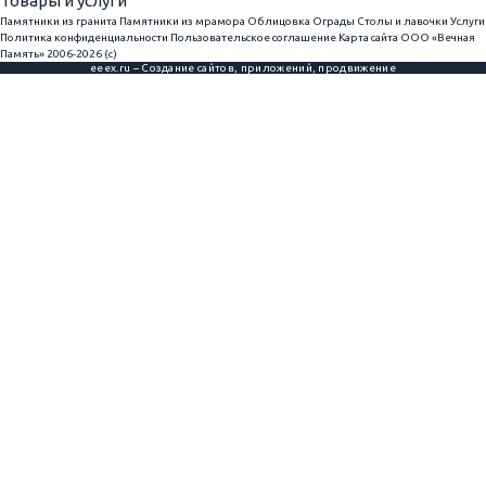
Товары и услуги
Памятники из гранита
Памятники из мрамора
Облицовка
Ограды
Столы и лавочки
Услуги
Политика конфиденциальности
Пользовательское соглашение
Карта сайта
ООО «Вечная
Память» 2006-2026 (с)
eeex.ru – Создание сайтов, приложений, продвижение