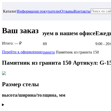
Каталог
Информация покупателю
Отзывы
Контакты
Ваш заказ
Проконсультируем в нашем офисе
Ежед
Итого:
— ₽
г. Самара, ул. Гагарина, 69
9:00 - 20
Перейти к оформлению
Главная
Памятники из гранита
Памятник из гранита 150
Памятник из гранита 150
Артикул: G-1
Размер стелы
высота/ширина/толщина, мм