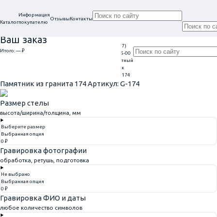
Информация
Отзывы
Контакты
Каталог
покупателю
Ваш заказ
+7 (917)
Проконсультируем
Итого:
— ₽
Ежедневно
113-05-00
в нашем офисе
Обратный
9:00 - 20:00
Перейти к оформлению
г. Самара, ул. Гагарина, 69
звонок
Главная
Памятники из гранита
Памятник из гранита 174
Памятник из гранита 174
Артикул: G-174
Размер стелы
высота/ширина/толщина, мм
Выберите размер
Выбранная опция
0 ₽
Гравировка фотографии
обработка, ретушь, подготовка
Не выбрано
Выбранная опция
0 ₽
Гравировка ФИО и даты
любое количество символов