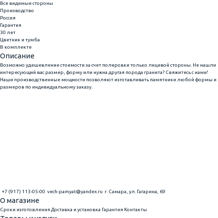
Все видимые стороны
Производство
Россия
Гарантия
30 лет
Цветник и тумба
В комплекте
Описание
Возможно удешевление стоимости за счет полировки только лицевой стороны. Не нашли
интересующий вас размер, форму или нужна другая порода гранита? Свяжитесь с нами!
Наши производственные мощности позволяют изготавливать памятники любой формы и
размеров по индивидуальному заказу.
+7 (917) 113-05-00
vech-pamyat@yandex.ru
г. Самара, ул. Гагарина, 69
О магазине
Сроки изготовления
Доставка и установка
Гарантия
Контакты