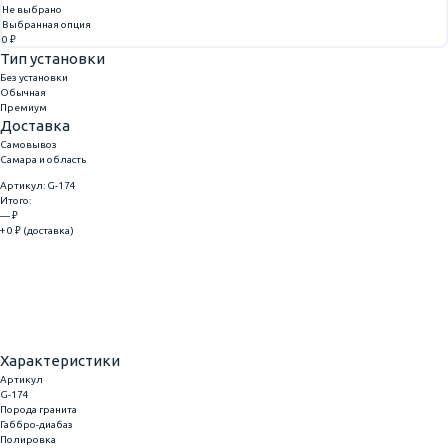
Не выбрано
Выбранная опция
0 ₽
Тип установки
Без установки
Обычная
Премиум
Доставка
Самовывоз
Самара и область
Артикул: G-174
Итого:
— ₽
+ 0 ₽ (доставка)
Добавить
Купить в 1 клик
Характеристики
Артикул
G-174
Порода гранита
Габбро-диабаз
Полировка