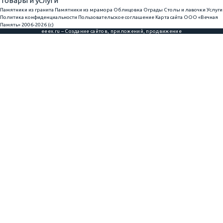
Товары и услуги
Памятники из гранита
Памятники из мрамора
Облицовка
Ограды
Столы и лавочки
Услуги
Политика конфиденциальности
Пользовательское соглашение
Карта сайта
ООО «Вечная
Память» 2006-2026 (с)
eeex.ru – Создание сайтов, приложений, продвижение